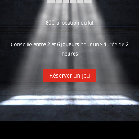
80€
la location du kit
Conseillé
entre 2 et 6 joueurs
pour une durée de
2
heures
Réserver un jeu